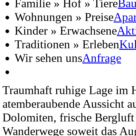
Familie » Hof » Tiere
Bau
Wohnungen » Preise
Apar
Kinder » Erwachsene
Akt
Traditionen » Erleben
Kul
Wir sehen uns
Anfrage
Traumhaft ruhige Lage im H
atemberaubende Aussicht au
Dolomiten, frische Bergluf
Wanderwege soweit das Aug