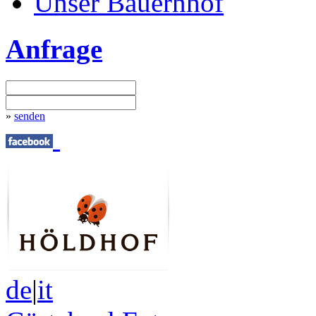
Unser Bauernhof
Anfrage
»
senden
de
|
it