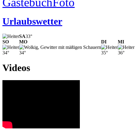
Gästebuch
Foto
Urlaubswetter
SA
33°
SO
MO
DI
MI
34°
34°
35°
36°
Videos