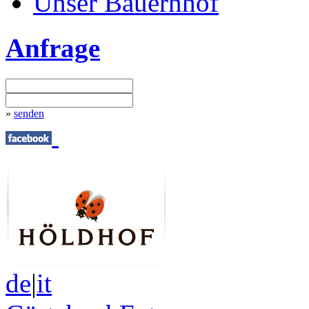
Unser Bauernhof
Anfrage
»
senden
de
|
it