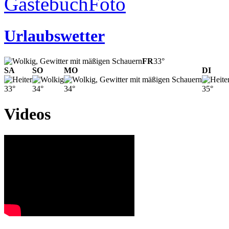
Gästebuch
Foto
Urlaubswetter
FR
33°
SA
SO
MO
DI
33°
34°
34°
35°
Videos