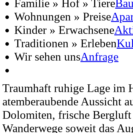
Familie » Hof » Tiere
Bau
Wohnungen » Preise
Apar
Kinder » Erwachsene
Akt
Traditionen » Erleben
Kul
Wir sehen uns
Anfrage
Traumhaft ruhige Lage im H
atemberaubende Aussicht au
Dolomiten, frische Bergluf
Wanderwege soweit das Aug