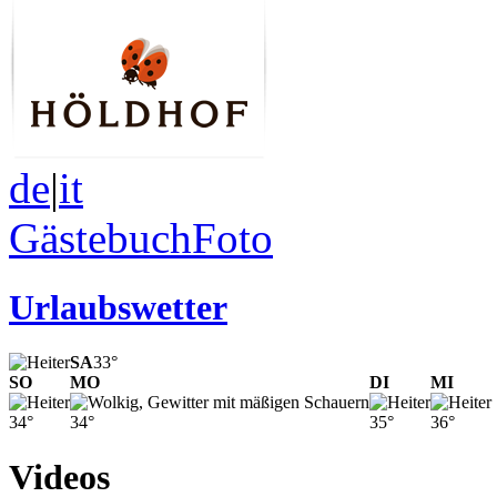
de
|
it
Gästebuch
Foto
Urlaubswetter
SA
33°
SO
MO
DI
MI
34°
34°
35°
36°
Videos