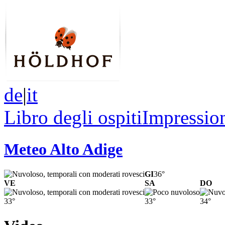
de
|
it
Libro degli ospiti
Impressio
Meteo Alto Adige
GI
36°
VE
SA
DO
33°
33°
34°