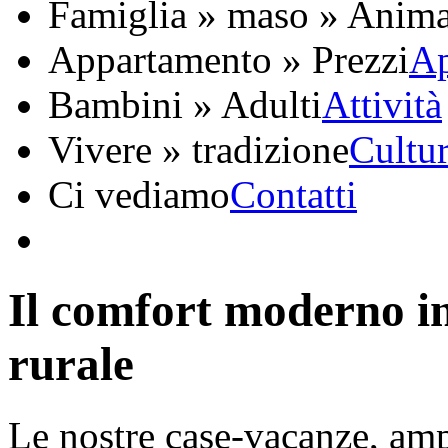
Famiglia » maso » Anima
Appartamento » Prezzi
Ap
Bambini » Adulti
Attività
Vivere » tradizione
Cultu
Ci vediamo
Contatti
Il comfort moderno in
rurale
Le nostre case-vacanze, amp