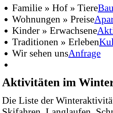
Familie » Hof » Tiere
Bau
Wohnungen » Preise
Apar
Kinder » Erwachsene
Akt
Traditionen » Erleben
Kul
Wir sehen uns
Anfrage
Aktivitäten im Winte
Die Liste der Winteraktivitä
Skifahren, Langlaufen, Sc