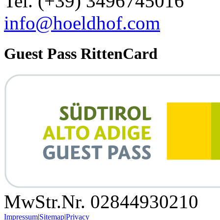
Tel. (+39) 3496745016
info@hoeldhof.com
Guest Pass RittenCard
MwStr.Nr. 02844930210
Impressum
|
Sitemap
|
Privacy