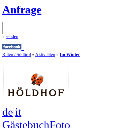
Anfrage
»
senden
Ritten / Südtirol
»
Aktivitäten
»
Im Winter
de
|
it
Gästebuch
Foto