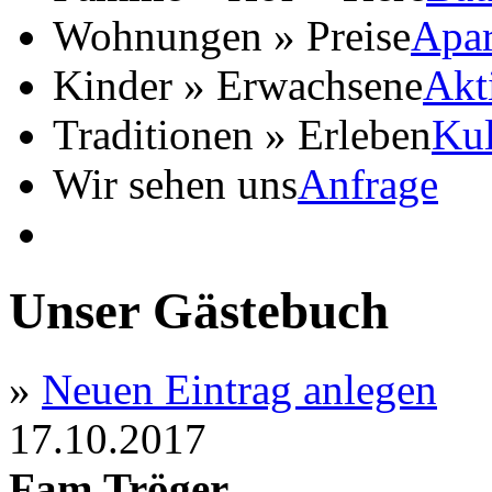
Wohnungen » Preise
Apar
Kinder » Erwachsene
Akt
Traditionen » Erleben
Kul
Wir sehen uns
Anfrage
Unser Gästebuch
»
Neuen Eintrag anlegen
17.10.2017
Fam.Tröger