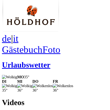
de
|
it
Gästebuch
Foto
Urlaubswetter
MO
35°
DI
MI
DO
FR
35°
36°
36°
36°
Videos