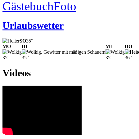
Gästebuch
Foto
Urlaubswetter
SO
35°
MO
DI
MI
DO
35°
35°
35°
36°
Videos