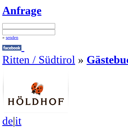
Anfrage
»
senden
Ritten / Südtirol
»
Gästebu
de
|
it